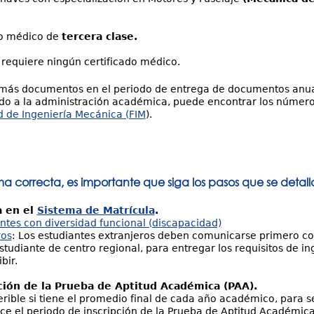
do médico de
tercera clase.
 requiere ningún certificado médico.
demás documentos en el periodo de entrega de documentos anua
ndo a la administración académica, puede encontrar los númer
d de Ingeniería Mecánica (FIM
).
a correcta, es importante que siga los pasos que se detal
a en el
Sistema de Matrícula
.
antes con diversidad funcional (discapacidad)
ros
: Los estudiantes extranjeros deben comunicarse primero con
tudiante de centro regional, para entregar los requisitos de i
bir.
ación de la Prueba de Aptitud Académica (PAA).
ferible si tiene el promedio final de cada año académico, para
ce el periodo de inscripción de la Prueba de Aptitud Académica