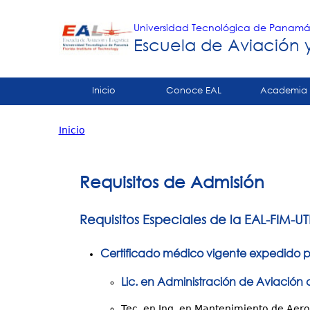
Universidad Tecnológica de Panam
Escuela de Aviación y
Tropical
Inicio
Conoce EAL
Academia
Menu
Inicio
Principal
Usted
está
Requisitos de Admisión
aquí
Requisitos Especiales de la EAL-FIM-UT
Certificado médico vigente expedido p
Lic. en Administración de Aviación
Tec. en Ing. en Mantenimiento de Aero