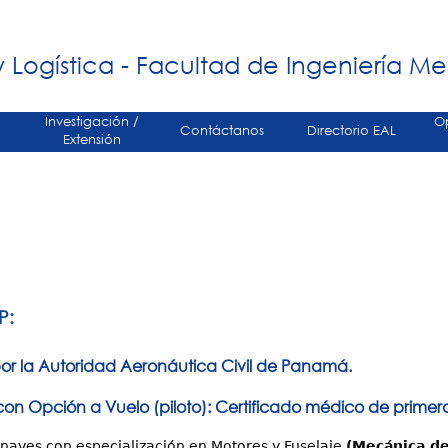
Jump to navigation
á
 Logística - Facultad de Ingeniería M
Investigación /
O
Contáctanos
Directorio EAL
Extensión
P:
or la Autoridad Aeronáutica Civil de Panamá.
con Opción a Vuelo (piloto)
: Certificado médico de
primera
naves con especialización en Motores y Fuselaje
(Mecánica de