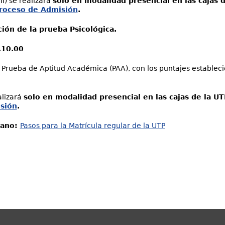
I) se realizará
solo en modalidad presencial en las cajas 
Proceso de Admisión
.
ción de la prueba Psicológica.
.10.00
 Prueba de Aptitud Académica (PAA), con los puntajes estableci
alizará
solo en modalidad presencial en las cajas de la UT
sión
.
rano:
Pasos para la Matrícula regular de la UTP