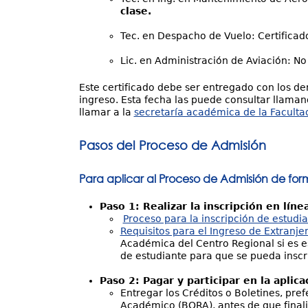
clase.
Tec. en Despacho de Vuelo: Certifica
Lic. en Administración de Aviación: No
Este certificado debe ser entregado con los 
ingreso. Esta fecha las puede consultar llama
llamar a la
secretaría académica de la Faculta
Pasos del Proceso de Admisión
Para aplicar al Proceso de Admisión de form
Paso 1: Realizar la inscripción en líne
Proceso para la inscripción de estudi
Requisitos para el Ingreso de Extranje
Académica del Centro Regional si es es
de estudiante para que se pueda inscri
Paso 2: Pagar y participar en la aplic
Entregar los Créditos o Boletines, pre
Académico (BORA), antes de que finali