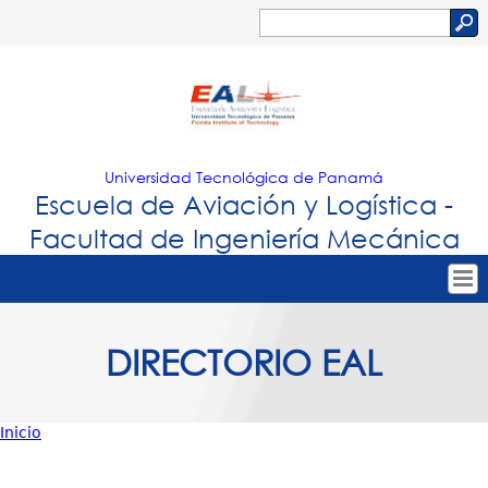
Jump to navigation
Buscar
Formulario
de
búsqueda
Universidad Tecnológica de Panamá
Escuela de Aviación y Logística -
Facultad de Ingeniería Mecánica
Tropical
Inicio
DIRECTORIO EAL
Menu
Conoce EAL
Principal
Academia
Inicio
Investigación / Extensión
Usted
Contáctanos