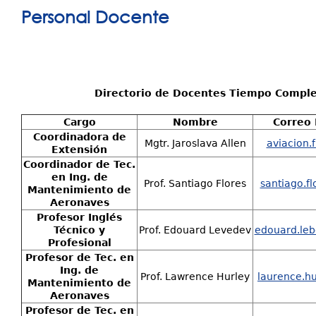
está
Personal Docente
Directorio EAL
aquí
Oportunidades Laborales
Enlaces de Interés
Directorio de Docentes Tiempo Comple
Preguntas Frecuentes
Cargo
Nombre
Correo 
Coordinadora de
Mgtr. Jaroslava Allen
aviacion.
Extensión
Coordinador de Tec.
en Ing. de
Prof. Santiago Flores
santiago.f
Mantenimiento de
Aeronaves
Profesor Inglés
Técnico y
Prof. Edouard Levedev
edouard.le
Profesional
Profesor de Tec. en
Ing. de
Prof. Lawrence Hurley
laurence.h
Mantenimiento de
Aeronaves
Profesor de Tec. en