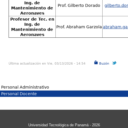
Ing. de
Prof. Gilberto Dorado
gilberto.d
Mantenimiento de
Aeronaves
Profesor de Tec. en
Ing. de
Prof. Abraham Garzola
abraham.ga
Mantenimiento de
Aeronaves
Última actualización en Vie, 03/13/2026 - 14:54
Buzón
Personal Administrativo
Personal Docente
Buzón de Sugerencia
Descripción:
La Universidad Tecnológica de Panamá (UTP) en
todas sus actividades tiene la calidad como
Universidad Tecnológica de Panamá - 2026