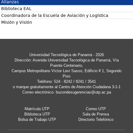
Alianzas
Descripción:
Biblioteca EAL
La Universidad Tecnológica de Panamá (UTP) en
Coordinadora de la Escuela de Aviación y Logística
todas sus actividades tiene la calidad como
Misión y Visión
principio esencial, el mismo que se concreta en
una atención eficaz y eficiente a las sugerencias
y/o quejas que se puedan presentar en el devenir
de su actuación. El objetivo de buzón de
sugerencias y/o quejas formulado a través de
Internet es ofrecer una respuesta ágil a las
Universidad Tecnológica de Panamá - 2026
manifestaciones de insatisfacción o propuestas de
Dirección: Avenida Universidad Tecnológica de Panamá, Vía
mejora relacionadas con las diversas actividades
Puente Centenario,
que realiza la Universidad Tecnológica de
Campus Metropolitano Víctor Levi Sasso, Edificio # 1, Segundo
Panamá(UTP), informando a sus colaboradores y
Piso
público en general interesado de las actuaciones
Teléfono: 524 - 8242 / 8241 / 3541
realizadas y, en su caso, de las medidas adoptadas.
o marque gratuitamente al Centro de Atención Ciudadana 3-1-1
Para lograr este objetivo es imprescindible su
Correo electrónico:
buzondesugerencias@utp.ac.pa
colaboración, complete el formulario. Más
información sobre el Buzón de Sugerencias y
Quejas.
Matrícula UTP
Correo UTP
Biblioteca UTP
Sala de Prensa
Correo
*
Bolsa de Trabajo UTP
Directorio Telefónico