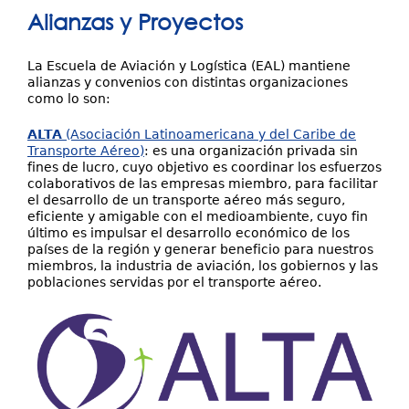
está
Alianzas y Proyectos
Directorio EAL
aquí
Oportunidades Laborales
La Escuela de Aviación y Logística (EAL) mantiene
alianzas y convenios con distintas organizaciones
Enlaces de Interés
como lo son:
Preguntas Frecuentes
ALTA
(Asociación Latinoamericana y del Caribe de
Transporte Aéreo)
: es una organización privada sin
fines de lucro, cuyo objetivo es coordinar los esfuerzos
colaborativos de las empresas miembro, para facilitar
el desarrollo de un transporte aéreo más seguro,
eficiente y amigable con el medioambiente, cuyo fin
último es impulsar el desarrollo económico de los
países de la región y generar beneficio para nuestros
miembros, la industria de aviación, los gobiernos y las
poblaciones servidas por el transporte aéreo.