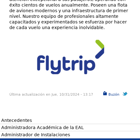
éxito cientos de vuelos anualmente. Poseen una flota
de aviones modernos y una infraestructura de primer
nivel. Nuestro equipo de profesionales altamente
capacitados y experimentados se esfuerza por hacer
de cada vuelo una experiencia inolvidable.
Última actualización en Jue, 10/31/2024 - 13:17
Buzón
Antecedentes
Administradora Académica de la EAL
Administrador de Instalaciones
Buzón de Sugerencia