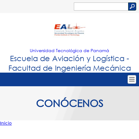
Jump to navigation
Buscar
Formulario
de
búsqueda
Universidad Tecnológica de Panamá
Escuela de Aviación y Logística -
Facultad de Ingeniería Mecánica
Tropical
Inicio
CONÓCENOS
Menu
Conoce EAL
Principal
Academia
Inicio
Investigación / Extensión
Usted
Contáctanos